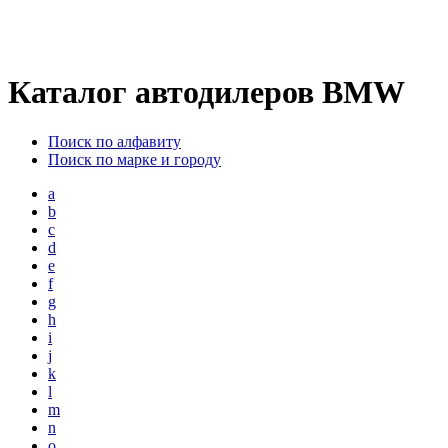
Каталог автодилеров BMW
Поиск по алфавиту
Поиск по марке и городу
a
b
c
d
e
f
g
h
i
j
k
l
m
n
o