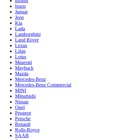
Infiniti
Isuzu
Jaguar
Jeep
Kia
Lada
Lamborghini
Land Rover
Lexus
Lifan
Lotus
Maserati
Maybach
Mazda
Mercedes-Benz
Mercedes-Benz Commercial
MINI
Mitsubishi
Nissan
Opel
Peugeot
Porsche
Renault
Rolls-Royce
SAAB