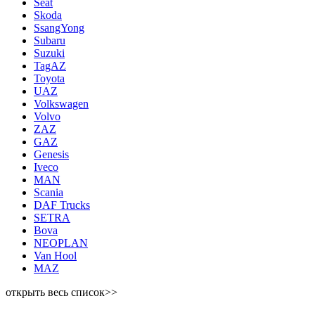
Seat
Skoda
SsangYong
Subaru
Suzuki
TagAZ
Toyota
UAZ
Volkswagen
Volvo
ZAZ
GAZ
Genesis
Iveco
MAN
Scania
DAF Trucks
SETRA
Bova
NEOPLAN
Van Hool
MAZ
открыть весь список>>