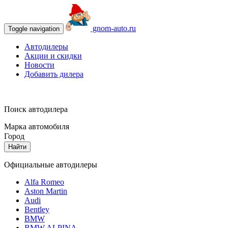
gnom-auto.ru
Toggle navigation
Автодилеры
Акции и скидки
Новости
Добавить дилера
Поиск автодилера
Марка автомобиля
Город
Найти
Официальные автодилеры
Alfa Romeo
Aston Martin
Audi
Bentley
BMW
BMW ALPINA