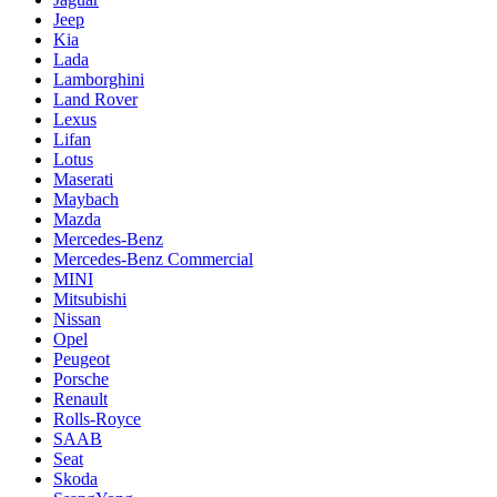
Jeep
Kia
Lada
Lamborghini
Land Rover
Lexus
Lifan
Lotus
Maserati
Maybach
Mazda
Mercedes-Benz
Mercedes-Benz Commercial
MINI
Mitsubishi
Nissan
Opel
Peugeot
Porsche
Renault
Rolls-Royce
SAAB
Seat
Skoda