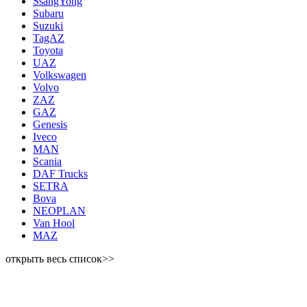
SsangYong
Subaru
Suzuki
TagAZ
Toyota
UAZ
Volkswagen
Volvo
ZAZ
GAZ
Genesis
Iveco
MAN
Scania
DAF Trucks
SETRA
Bova
NEOPLAN
Van Hool
MAZ
открыть весь список>>