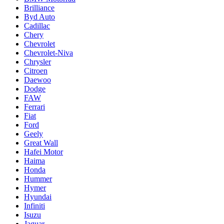
Brilliance
Byd Auto
Cadillac
Chery
Chevrolet
Chevrolet-Niva
Chrysler
Citroen
Daewoo
Dodge
FAW
Ferrari
Fiat
Ford
Geely
Great Wall
Hafei Motor
Haima
Honda
Hummer
Hymer
Hyundai
Infiniti
Isuzu
Jaguar