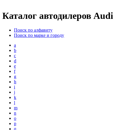
Каталог автодилеров Audi
Поиск по алфавиту
Поиск по марке и городу
a
b
c
d
e
f
g
h
i
j
k
l
m
n
o
p
q