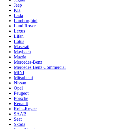
Jeep
Kia
Lada
Lamborghini
Land Rover
Lexus
Lifan
Lotus
Maserati
Maybach
Mazda
Mercedes-Benz
Mercedes-Benz Commercial
MINI
Mitsubishi
Nissan
Opel
Peugeot
Porsche
Renault
Rolls-Royce
SAAB
Seat
Skoda