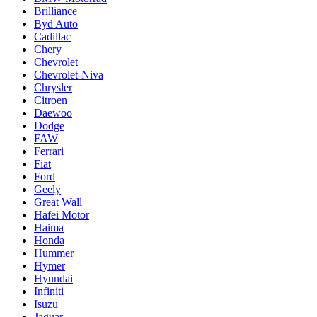
Brilliance
Byd Auto
Cadillac
Chery
Chevrolet
Chevrolet-Niva
Chrysler
Citroen
Daewoo
Dodge
FAW
Ferrari
Fiat
Ford
Geely
Great Wall
Hafei Motor
Haima
Honda
Hummer
Hymer
Hyundai
Infiniti
Isuzu
Jaguar