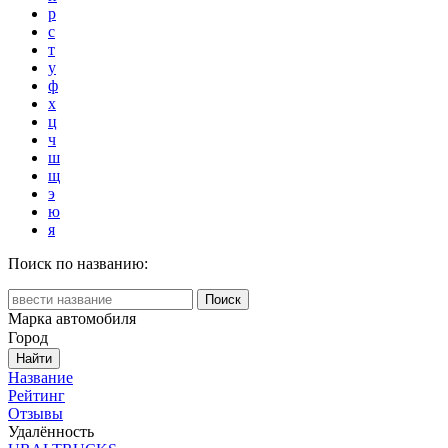
р
с
т
у
ф
х
ц
ч
ш
щ
э
ю
я
Поиск по названию:
Марка автомобиля
Город
Найти
Название
Рейтинг
Отзывы
Удалённость