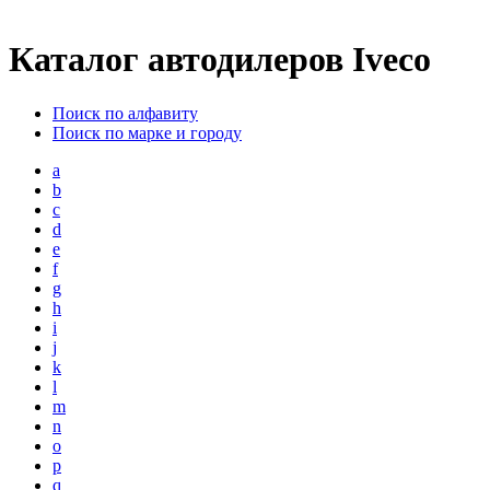
Каталог автодилеров Iveco
Поиск по алфавиту
Поиск по марке и городу
a
b
c
d
e
f
g
h
i
j
k
l
m
n
o
p
q