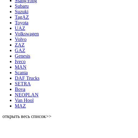
SsangYong
Subaru
Suzuki
TagAZ
Toyota
UAZ
Volkswagen
Volvo
ZAZ
GAZ
Genesis
Iveco
MAN
Scania
DAF Trucks
SETRA
Bova
NEOPLAN
Van Hool
MAZ
открыть весь список>>