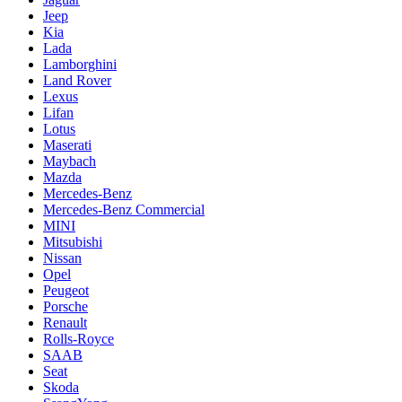
Jeep
Kia
Lada
Lamborghini
Land Rover
Lexus
Lifan
Lotus
Maserati
Maybach
Mazda
Mercedes-Benz
Mercedes-Benz Commercial
MINI
Mitsubishi
Nissan
Opel
Peugeot
Porsche
Renault
Rolls-Royce
SAAB
Seat
Skoda