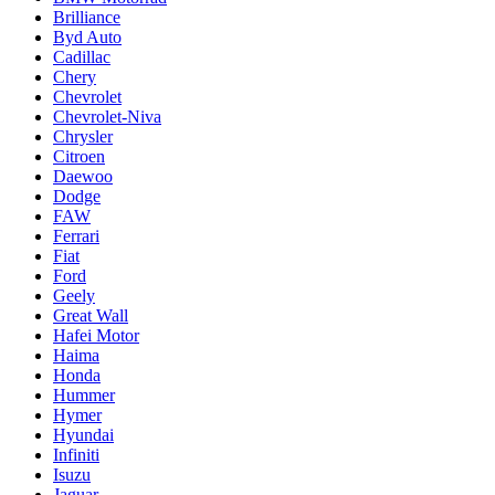
Brilliance
Byd Auto
Cadillac
Chery
Chevrolet
Chevrolet-Niva
Chrysler
Citroen
Daewoo
Dodge
FAW
Ferrari
Fiat
Ford
Geely
Great Wall
Hafei Motor
Haima
Honda
Hummer
Hymer
Hyundai
Infiniti
Isuzu
Jaguar