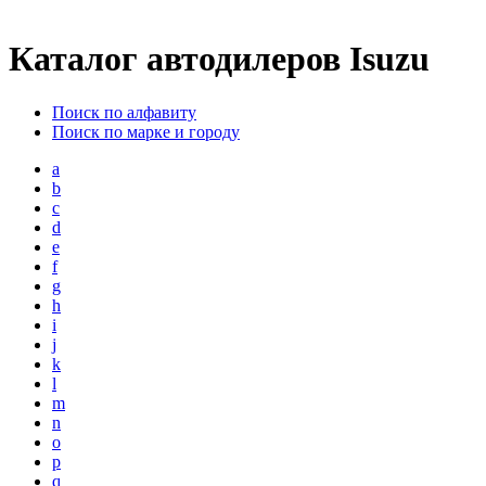
Каталог автодилеров Isuzu
Поиск по алфавиту
Поиск по марке и городу
a
b
c
d
e
f
g
h
i
j
k
l
m
n
o
p
q