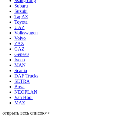
SsangYong
Subaru
Suzuki
TagAZ
Toyota
UAZ
Volkswagen
Volvo
ZAZ
GAZ
Genesis
Iveco
MAN
Scania
DAF Trucks
SETRA
Bova
NEOPLAN
Van Hool
MAZ
открыть весь список>>