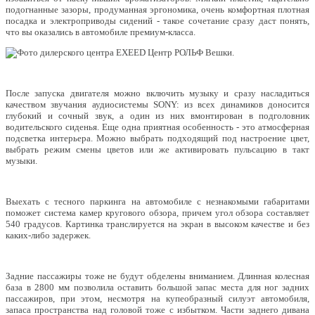
подогнанные зазоры, продуманная эргономика, очень комфортная плотная
посадка и электроприводы сидений - такое сочетание сразу даст понять,
что вы оказались в автомобиле премиум-класса.
После запуска двигателя можно включить музыку и сразу насладиться
качеством звучания аудиосистемы SONY: из всех динамиков доносится
глубокий и сочный звук, а один из них вмонтирован в подголовник
водительского сиденья. Еще одна приятная особенность - это атмосферная
подсветка интерьера. Можно выбрать подходящий под настроение цвет,
выбрать режим смены цветов или же активировать пульсацию в такт
музыки.
Выехать с тесного паркинга на автомобиле с незнакомыми габаритами
поможет система камер кругового обзора, причем угол обзора составляет
540 градусов. Картинка транслируется на экран в высоком качестве и без
каких-либо задержек.
Задние пассажиры тоже не будут обделены вниманием. Длинная колесная
база в 2800 мм позволила оставить большой запас места для ног задних
пассажиров, при этом, несмотря на купеобразный силуэт автомобиля,
запаса пространства над головой тоже с избытком. Части заднего дивана