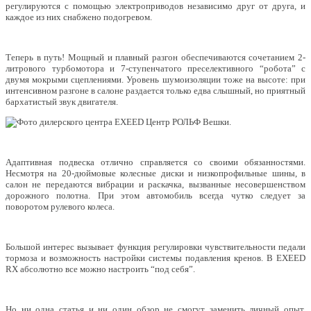
регулируются с помощью электроприводов независимо друг от друга, и
каждое из них снабжено подогревом.
Теперь в путь! Мощный и плавный разгон обеспечиваются сочетанием 2-
литрового турбомотора и 7-ступенчатого преселективного “робота” с
двумя мокрыми сцеплениями. Уровень шумоизоляции тоже на высоте: при
интенсивном разгоне в салоне раздается только едва слышный, но приятный
бархатистый звук двигателя.
Адаптивная подвеска отлично справляется со своими обязанностями.
Несмотря на 20-дюймовые колесные диски и низкопрофильные шины, в
салон не передаются вибрации и раскачка, вызванные несовершенством
дорожного полотна. При этом автомобиль всегда чутко следует за
поворотом рулевого колеса.
Большой интерес вызывает функция регулировки чувствительности педали
тормоза и возможность настройки системы подавления кренов. В EXEED
RX абсолютно все можно настроить “под себя”.
Но ни одна статья и ни один обзор не смогут заменить личный опыт,