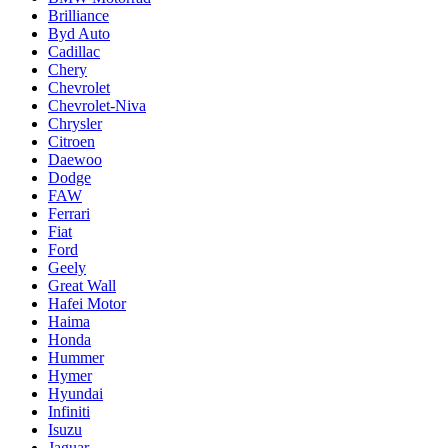
Brilliance
Byd Auto
Cadillac
Chery
Chevrolet
Chevrolet-Niva
Chrysler
Citroen
Daewoo
Dodge
FAW
Ferrari
Fiat
Ford
Geely
Great Wall
Hafei Motor
Haima
Honda
Hummer
Hymer
Hyundai
Infiniti
Isuzu
Jaguar