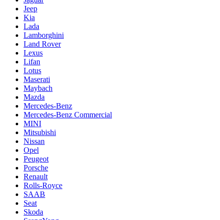
Jeep
Kia
Lada
Lamborghini
Land Rover
Lexus
Lifan
Lotus
Maserati
Maybach
Mazda
Mercedes-Benz
Mercedes-Benz Commercial
MINI
Mitsubishi
Nissan
Opel
Peugeot
Porsche
Renault
Rolls-Royce
SAAB
Seat
Skoda