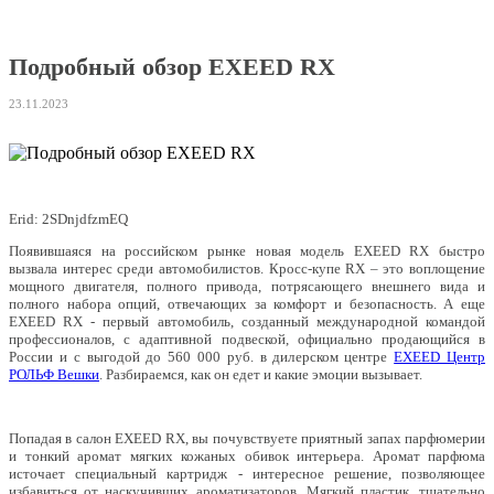
Подробный обзор EXEED RX
23.11.2023
Erid: 2SDnjdfzmEQ
Появившаяся на российском рынке новая модель EXEED RX быстро
вызвала интерес среди автомобилистов. Кросс-купе RX – это воплощение
мощного двигателя, полного привода, потрясающего внешнего вида и
полного набора опций, отвечающих за комфорт и безопасность. А еще
EXEED RX - первый автомобиль, созданный международной командой
профессионалов, с адаптивной подвеской, официально продающийся в
России и с выгодой до 560 000 руб. в дилерском центре
EXEED Центр
РОЛЬФ Вешки
. Разбираемся, как он едет и какие эмоции вызывает.
Попадая в салон EXEED RX, вы почувствуете приятный запах парфюмерии
и тонкий аромат мягких кожаных обивок интерьера. Аромат парфюма
источает специальный картридж - интересное решение, позволяющее
избавиться от наскучивших ароматизаторов. Мягкий пластик, тщательно