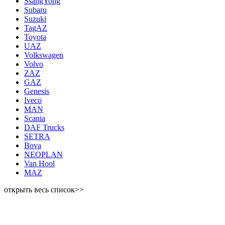
SsangYong
Subaru
Suzuki
TagAZ
Toyota
UAZ
Volkswagen
Volvo
ZAZ
GAZ
Genesis
Iveco
MAN
Scania
DAF Trucks
SETRA
Bova
NEOPLAN
Van Hool
MAZ
открыть весь список>>