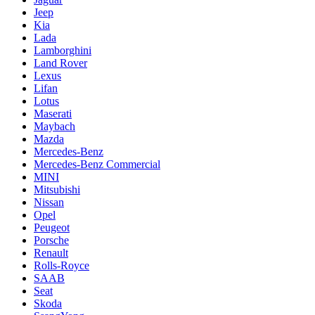
Jeep
Kia
Lada
Lamborghini
Land Rover
Lexus
Lifan
Lotus
Maserati
Maybach
Mazda
Mercedes-Benz
Mercedes-Benz Commercial
MINI
Mitsubishi
Nissan
Opel
Peugeot
Porsche
Renault
Rolls-Royce
SAAB
Seat
Skoda