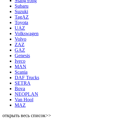
SsangYong
Subaru
Suzuki
TagAZ
Toyota
UAZ
Volkswagen
Volvo
ZAZ
GAZ
Genesis
Iveco
MAN
Scania
DAF Trucks
SETRA
Bova
NEOPLAN
Van Hool
MAZ
открыть весь список>>