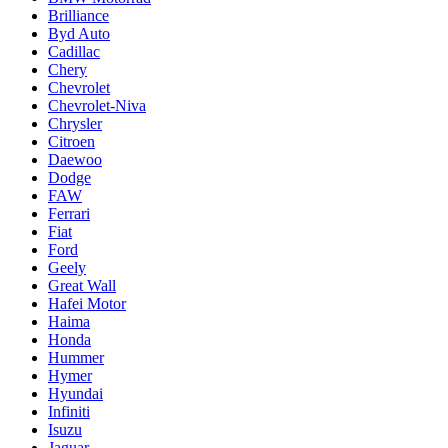
Brilliance
Byd Auto
Cadillac
Chery
Chevrolet
Chevrolet-Niva
Chrysler
Citroen
Daewoo
Dodge
FAW
Ferrari
Fiat
Ford
Geely
Great Wall
Hafei Motor
Haima
Honda
Hummer
Hymer
Hyundai
Infiniti
Isuzu
Jaguar